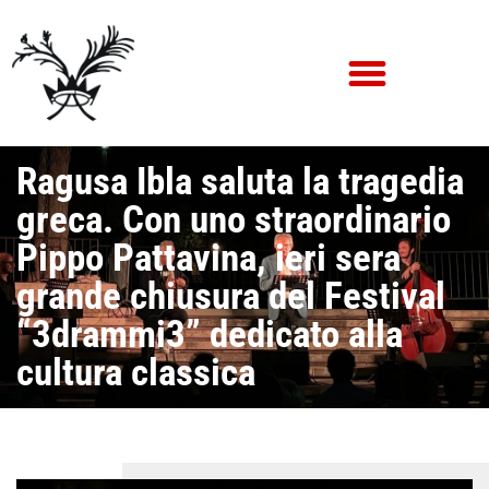
Ragusa Ibla saluta la tragedia
greca. Con uno straordinario
Pippo Pattavina, ieri sera
grande chiusura del Festival
“3drammi3” dedicato alla
cultura classica