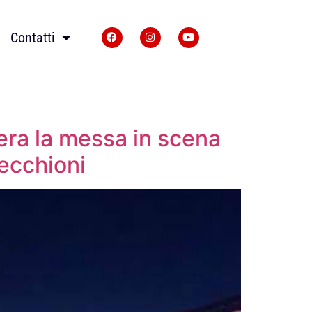
Contatti
sera la messa in scena
Vecchioni