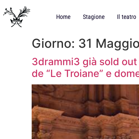
Home
Stagione
Il teatro
Giorno:
31 Maggi
3drammi3 già sold out p
de “Le Troiane” e dome