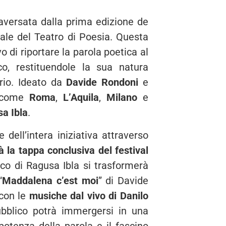
raversata dalla prima edizione de
nale del Teatro di Poesia. Questa
o di riportare la parola poetica al
co, restituendole la sua natura
ario. Ideato da
Davide Rondoni
e
tà come
Roma
,
L’Aquila
,
Milano
e
a Ibla
.
dell’intera iniziativa attraverso
à la tappa conclusiva del festival
occo di Ragusa Ibla si trasformerà
“
Maddalena c’est moi
” di Davide
con le
musiche dal vivo di Danilo
bblico potrà immergersi in una
otenza della parola e il fascino