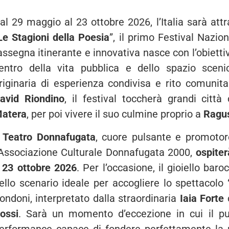
al 29 maggio al 23 ottobre 2026, l’Italia sarà att
Le Stagioni della Poesia
”, il primo Festival Nazio
assegna itinerante e innovativa nasce con l’obiettiv
entro della vita pubblica e dello spazio sceni
riginaria di esperienza condivisa e rito comunit
avid Riondino
, il festival toccherà grandi cit
atera
, per poi vivere il suo culmine proprio a
Ragus
l
Teatro Donnafugata
, cuore pulsante e promotore 
’Associazione Culturale Donnafugata 2000,
ospiter
l 23 ottobre 2026
. Per l’occasione, il gioiello bar
ello scenario ideale per accogliere lo spettacolo 
ondoni, interpretato dalla straordinaria
Iaia Forte
ossi
. Sarà un momento d’eccezione in cui il pu
erformance capace di fondere perfettamente la p