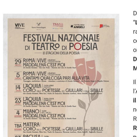
D
“
r
c
o
D
M
I
l
i
n
R
R
p