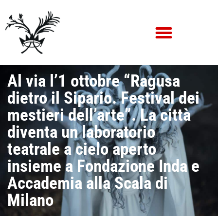
Al via l’1 ottobre “Ragusa
dietro il Sipario. Festival dei
mestieri dell’arte”. La città
diventa un laboratorio
teatrale a cielo aperto
insieme a Fondazione Inda e
Accademia alla Scala di
Milano