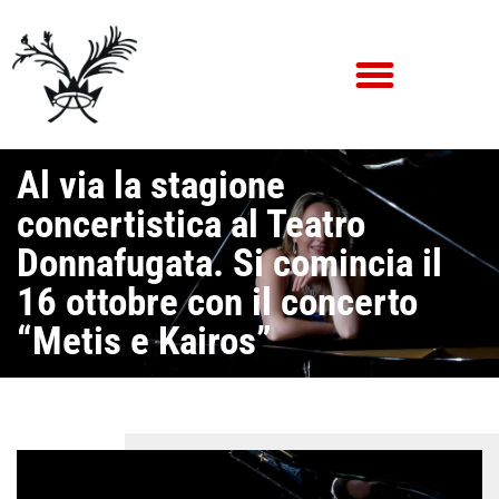
Al via la stagione
concertistica al Teatro
Donnafugata. Si comincia il
16 ottobre con il concerto
“Metis e Kairos”