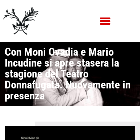
Con Moni Ovadia e Mario
Incudine si apre stasera la
stagione del Teatro
Donnafugata. Nuovamente in
presenza