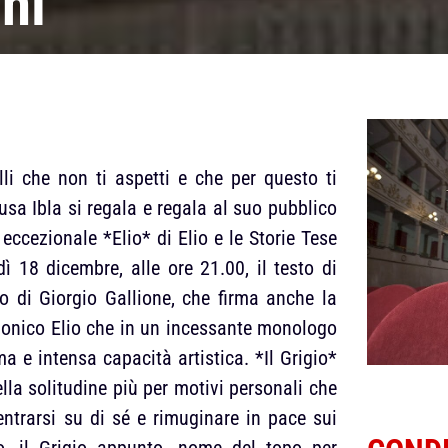
ni
li che non ti aspetti e che per questo ti
usa Ibla si regala e regala al suo pubblico
eccezionale *Elio* di Elio e le Storie Tese
18 dicembre, alle ore 21.00, il testo di
o di Giorgio Gallione, che firma anche la
trionico Elio che in un incessante monologo
a e intensa capacità artistica. *Il Grigio*
lla solitudine più per motivi personali che
entrarsi su di sé e rimuginare in pace sui
o, il Grigio appunto, nome del topo per