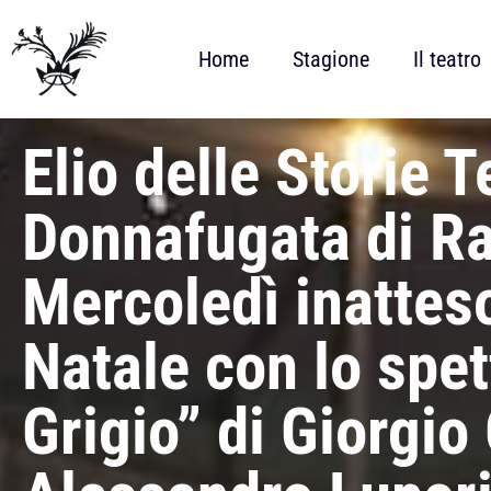
Home
Stagione
Il teatro
Elio delle Storie T
Donnafugata di Ra
Mercoledì inatteso
Natale con lo spet
Grigio” di Giorgio