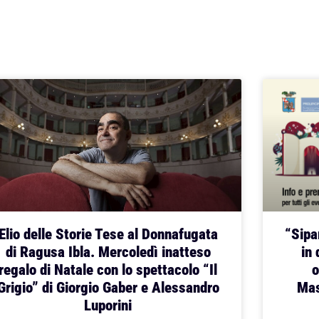
Elio delle Storie Tese al Donnafugata
“Sipar
di Ragusa Ibla. Mercoledì inatteso
in 
regalo di Natale con lo spettacolo “Il
o
Grigio” di Giorgio Gaber e Alessandro
Mas
Luporini