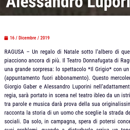
Alessandro Lupori
16 / Dicembre / 2019
RAGUSA – Un regalo di Natale sotto l’albero di quel
piacciono ancora di più. Il Teatro Donnafugata di Rag
una grande sorpresa: lo spettacolo *Il Grigio* con un 
(appuntamento fuori abbonamento). Questo mercoledì 
Giorgio Gaber e Alessandro Luporini nell’adattament
regia, sarà portato in scena nel teatro ibleo da un is
tra parole e musica darà prova della sua originalissim
racconta la storia di un uomo che sceglie la strada de
sociali. Da solo, in campagna, spera di potersi conc
suoi problemi, quando a disturbarlo arriva un top