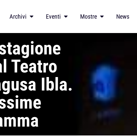
Archivi
Eventi
Mostre
News
 stagione
al Teatro
gusa Ibla.
issime
gramma