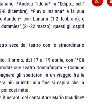
italiano. *Andrea Tidona* in “Edipo… seh”
-8 dicembre); *Flavio Insinna* e la sua
Montandon* con Lunaria (1-2 febbraio); e
 dummies” (21-22 marzo): questi gli ospiti
tro esce dal teatro con lo straordinario
. Il primo, dal 17 al 19 aprile, con “*Gli
 coproduzione Teatro Donnafugata – Comune
agnerà gli spettatori in un viaggio fra le
ra più cruenti: alla fine si capirà che la
 poi così netta.
e itineranti del cantautore Mario Incudine*