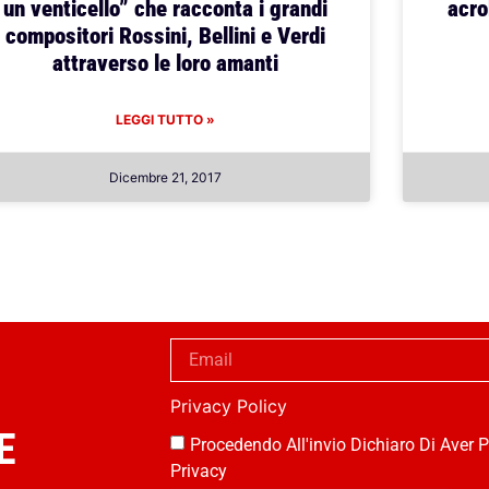
un venticello” che racconta i grandi
acro
compositori Rossini, Bellini e Verdi
attraverso le loro amanti
LEGGI TUTTO »
Dicembre 21, 2017
Privacy Policy
E
Procedendo All'invio Dichiaro Di Aver P
Privacy