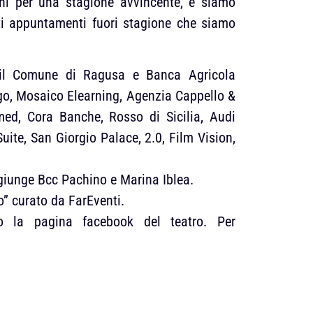
ini per una stagione avvincente, e siamo
nti appuntamenti fuori stagione che siamo
no il Comune di Ragusa e Banca Agricola
go, Mosaico Elearning, Agenzia Cappello &
med, Cora Banche, Rosso di Sicilia, Audi
uite, San Giorgio Palace, 2.0, Film Vision,
ggiunge Bcc Pachino e Marina Iblea.
” curato da FarEventi.
 la pagina facebook del teatro. Per