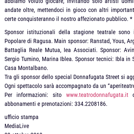
abbiamo voluto giocare, invitando solo artisti uom
andate oltre, mettendoci in gioco con altri importa
certe conquisteranno il nostro affezionato pubblico. *
Sponsor istituzionali della stagione teatrale so
Popolare di Ragusa. Main sponsor: Ranstad, Yous, Ar
Battaglia Reale Mutua, Iea Associati. Sponsor: Avi
Sergio Tumino, Marina Iblea. Sponsor tecnici: Ibla in S
Casa Montalbano.
Tra gli sponsor dello special Donnafugata Street si a
Ogni spettacolo sarà accompagnato da un “aperiteatro
Per informazioni: sito
www.teatrodonnafugata.it
o
abbonamenti e prenotazioni: 334.2208186.
ufficio stampa
MediaLive