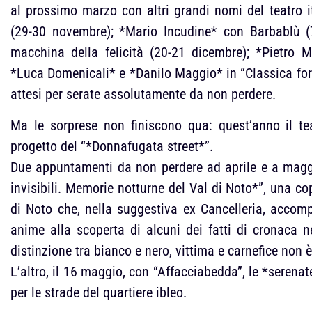
al prossimo marzo con altri grandi nomi del teatro 
(29-30 novembre); *Mario Incudine* con Barbablù (7
macchina della felicità (20-21 dicembre); *Pietro 
*Luca Domenicali* e *Danilo Maggio* in “Classica for
attesi per serate assolutamente da non perdere.
Ma le sorprese non finiscono qua: quest’anno il tea
progetto del “*Donnafugata street*”.
Due appuntamenti da non perdere ad aprile e a maggio
invisibili. Memorie notturne del Val di Noto*”, una
di Noto che, nella suggestiva ex Cancelleria, accomp
anime alla scoperta di alcuni dei fatti di cronaca ne
distinzione tra bianco e nero, vittima e carnefice non è
L’altro, il 16 maggio, con “Affacciabedda”, le *serenat
per le strade del quartiere ibleo.