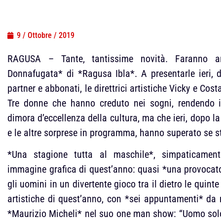
9 / Ottobre / 2019
RAGUSA – Tante, tantissime novità. Faranno an
Donnafugata* di *Ragusa Ibla*. A presentarle ieri, d
partner e abbonati, le direttrici artistiche Vicky e Co
Tre donne che hanno creduto nei sogni, rendendo il 
dimora d’eccellenza della cultura, ma che ieri, dopo 
e le altre sorprese in programma, hanno superato se s
*Una stagione tutta al maschile*, simpaticament
immagine grafica di quest’anno: quasi *una provocato
gli uomini in un divertente gioco tra il dietro le quint
artistiche di quest’anno, con *sei appuntamenti* da n
*Maurizio Micheli* nel suo one man show: “Uomo solo in 