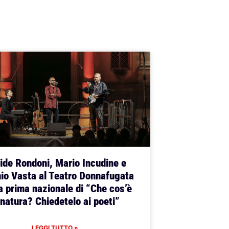
ide Rondoni, Mario Incudine e
io Vasta al Teatro Donnafugata
a prima nazionale di “Che cos’è
 natura? Chiedetelo ai poeti”
LEGGI TUTTO »