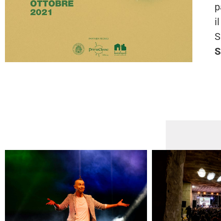
p
i
S
S