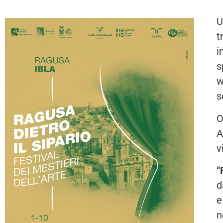
U
t
i
s
w
s
O
A
v
“
d
e
n