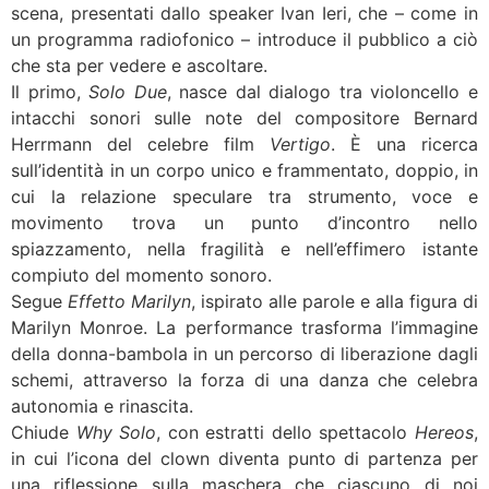
scena, presentati dallo speaker Ivan Ieri, che – come in
un programma radiofonico – introduce il pubblico a ciò
che sta per vedere e ascoltare.
Il primo,
Solo Due
, nasce dal dialogo tra violoncello e
intacchi sonori sulle note del compositore Bernard
Herrmann del celebre film
Vertigo
. È una ricerca
sull’identità in un corpo unico e frammentato, doppio, in
cui la relazione speculare tra strumento, voce e
movimento trova un punto d’incontro nello
spiazzamento, nella fragilità e nell’effimero istante
compiuto del momento sonoro.
Segue
Effetto Marilyn
, ispirato alle parole e alla figura di
Marilyn Monroe. La performance trasforma l’immagine
della donna-bambola in un percorso di liberazione dagli
schemi, attraverso la forza di una danza che celebra
autonomia e rinascita.
Chiude
Why Solo
, con estratti dello spettacolo
Hereos
,
in cui l’icona del clown diventa punto di partenza per
una riflessione sulla maschera che ciascuno di noi