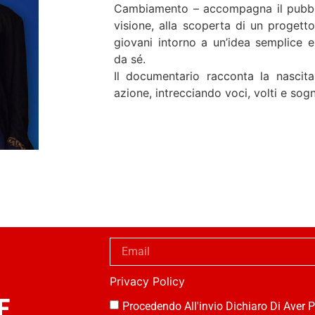
Cambiamento – accompagna il pubblic
visione, alla scoperta di un progetto
giovani intorno a un’idea semplice 
da sé.
Il documentario racconta la nascit
azione, intrecciando voci, volti e sogn
Privacy Policy
E
Procedendo All'invio Dichiaro Di Aver P