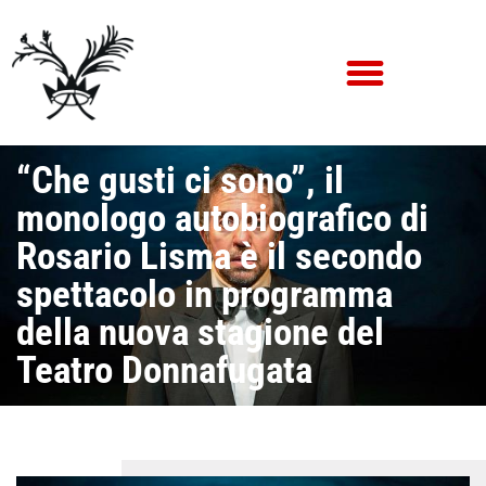
“Che gusti ci sono”, il
monologo autobiografico di
Rosario Lisma è il secondo
spettacolo in programma
della nuova stagione del
Teatro Donnafugata