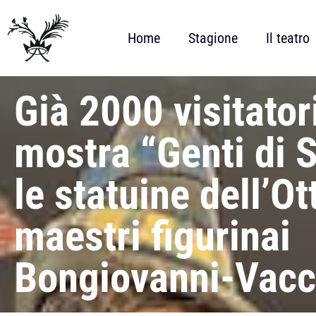
Home
Stagione
Il teatro
Già 2000 visitatori
mostra “Genti di S
le statuine dell’O
maestri figurinai
Bongiovanni-Vacc