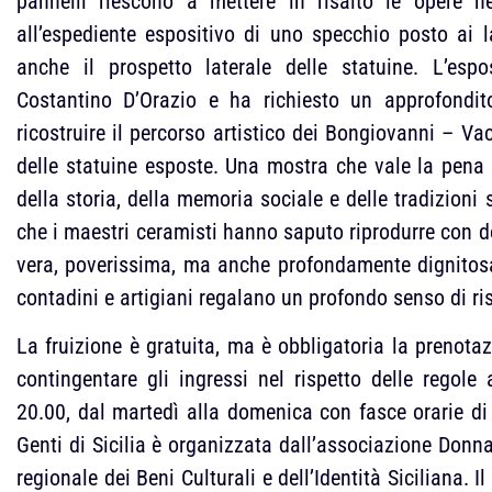
pannelli riescono a mettere in risalto le opere ne
all’espediente espositivo di uno specchio posto ai 
anche il prospetto laterale delle statuine. L’espo
Costantino D’Orazio e ha richiesto un approfondi
ricostruire il percorso artistico dei Bongiovanni – Vac
delle statuine esposte. Una mostra che vale la pena
della storia, della memoria sociale e delle tradizioni 
che i maestri ceramisti hanno saputo riprodurre con do
vera, poverissima, ma anche profondamente dignitosa,
contadini e artigiani regalano un profondo senso di ris
La fruizione è gratuita, ma è obbligatoria la prenota
contingentare gli ingressi nel rispetto delle regole 
20.00, dal martedì alla domenica con fasce orarie di
Genti di Sicilia è organizzata dall’associazione Don
regionale dei Beni Culturali e dell’Identità Siciliana. 