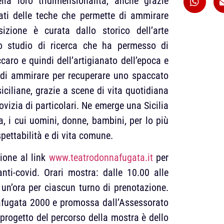
lla loro tridimensionalità, anche grazie
lati delle teche che permette di ammirare
sizione è curata dallo storico dell’arte
to studio di ricerca che ha permesso di
caro e quindi dell’artigianato dell’epoca e
 di ammirare per recuperare uno spaccato
siciliane, grazie a scene di vita quotidiana
vizia di particolari. Ne emerge una Sicilia
 i cui uomini, donne, bambini, per lo più
pettabilità e di vita comune.
zione al link
www.teatrodonnafugata.it
per
anti-covid. Orari mostra: dalle 10.00 alle
 un’ora per ciascun turno di prenotazione.
nafugata 2000 e promossa dall’Assessorato
Il progetto del percorso della mostra è dello