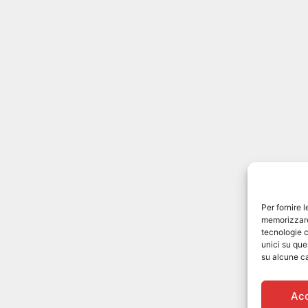
Per fornire 
memorizzare 
tecnologie c
unici su que
su alcune ca
Ac