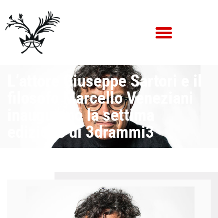
L’attore Giuseppe Sartori e il
filosofo Marcello Veneziani
inaugurano la settima
edizione di 3drammi3