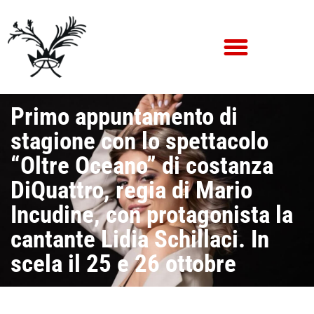
Primo appuntamento di
stagione con lo spettacolo
“Oltre Oceano” di costanza
DiQuattro, regia di Mario
Incudine, con protagonista la
cantante Lidia Schillaci. In
scela il 25 e 26 ottobre